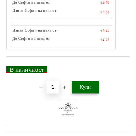
До София на цена от
€3.48
Извън София на цена от
€3.62
Извън София на цена от
€4.25
До София на цена от
€4.25
_
В наличност
_
Добави в желани