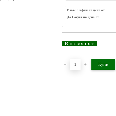
Извън София на цена от
До София на цена от
_
В наличност
_