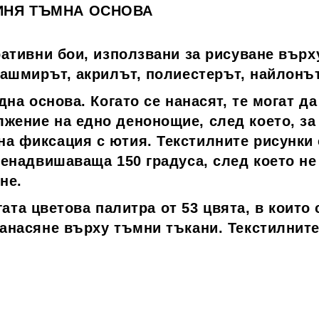
СИНЯ ТЪМНА ОСНОВА
ративни бои, използвани за рисуване върх
кашмирът, акрилът, полиестерът, найлонът
дна основа. Когато се нанасят, те могат да
жение на едно денонощие, след което, за
а фиксация с ютия. Текстилните рисунки с
ненадвишаваща 150 градуса, след което не 
не.
богата цветова палитра от 53 цвята, в коит
нанасяне върху тъмни тъкани. Текстилните