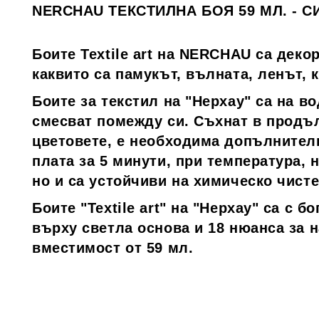
NERCHAU ТЕКСТИЛНА БОЯ 59 МЛ. - 
Боите Textile art на NERCHAU са деко
каквито са памукът, вълната, ленът, 
Боите за текстил на "Нерхау" са на во
смесват помежду си. Съхнат в продъл
цветовете, е необходима допълнителн
плата за 5 минути, при температура, 
но и са устойчиви на химическо чисте
Боите "Textile art" на "Нерхау" са с 
върху светла основа и 18 нюанса за 
вместимост от 59 мл.