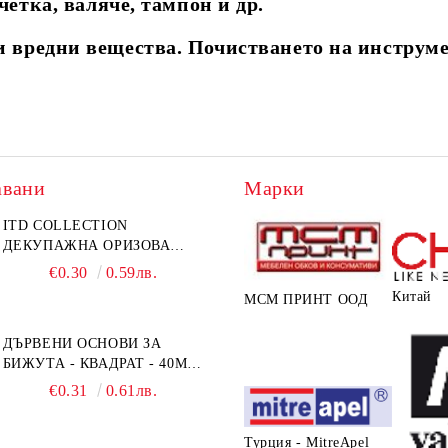
ка, валяче, тампон и др.
и вредни вещества. Почистването на инструме
авани
Марки
ITD COLLECTION
ДЕКУПАЖНА ОРИЗОВА
ХАРТИЯ А5 БЯЛА - RC044
€0.30
0.59лв.
Китай
МСМ ПРИНТ ООД
ДЪРВЕНИ ОСНОВИ ЗА
БИЖУТА - КВАДРАТ - 40ММ
- ОСНОВИ + РАМКА
€0.31
0.61лв.
Турция - MitreApel