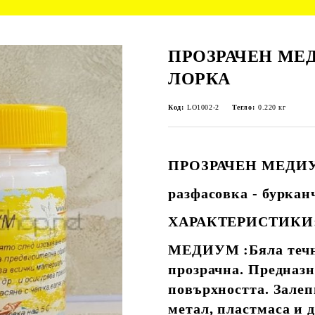
ПРОЗРАЧЕН МЕДИ
ЛОРКА
Код:
LO1002-2
Тегло:
0.220
кг
ПРОЗРАЧЕН МЕДИУМ
разфасовка - буркан
ХАРАКТЕРИСТИКИ
МЕДИУМ :Бяла течно
прозрачна. Предназн
повърхността. Залеп
метал, пластмаса и 