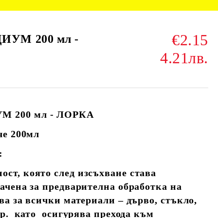
€2.15
УМ 200 мл -
4.21лв.
 200 мл - ЛОРКА
че 200мл
:
ст, която след изсъхване става
ачена за предварителна обработка на
ва за всички материали – дърво, стъкло,
др. като осигурява прехода към