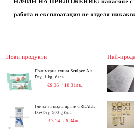
НАЧИН НА ПРИЛОЖЕНИЕ: нанасяне с чет
работа и експлоатация не отделя никакв
Нови продукти
Най-прод
Полимерна глина Sculpey Air
Dry, 1 kg, бяла
€9.36
18.31лв.
Глина за моделиране CREALL
Do+Dry, 500 g,бяла
€3.24
6.34лв.