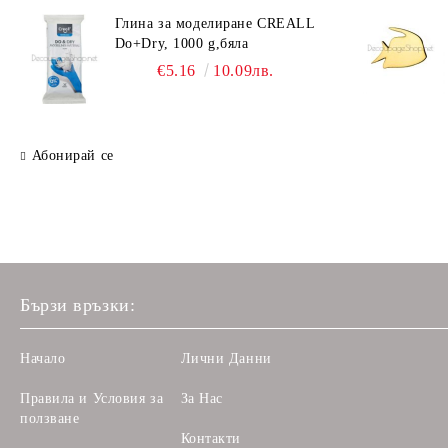
Глина за моделиране CREALL
Do+Dry, 1000 g,бяла
€5.16
10.09лв.
Абонирай се
Бързи връзки:
Начало
Лични Данни
Правила и Условия за
За Нас
ползване
Контакти