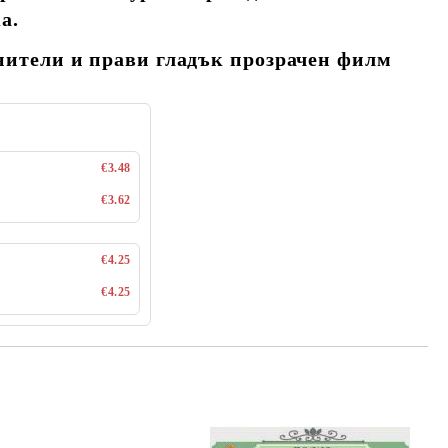
а.
тели и прави гладък прозрачен филм
€3.48
€3.62
€4.25
€4.25
Добави в желани