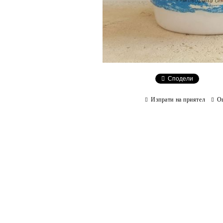
Сподели
Изпрати на приятел
О