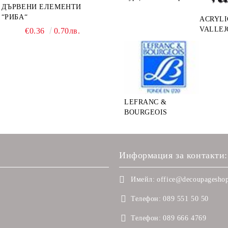
ДЪРВЕНИ ЕЛЕМЕНТИ
“РИБА“
ACRYLI
VALLEJ
€0.36
0.70лв.
LEFRANC &
BOURGEOIS
Информация за контакти:
Имейл:
office@decoupageshop
Телефон:
089 551 50 50
Телефон:
089 666 4769