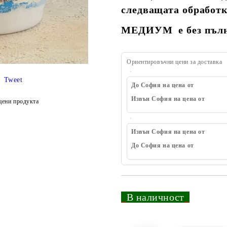
следващата обработк
МЕДИУМ е без пълни
Ориентировъчни цени за доставка
Tweet
До София на цена от
Извън София на цена от
цени продукта
Извън София на цена от
До София на цена от
_
В наличност
_