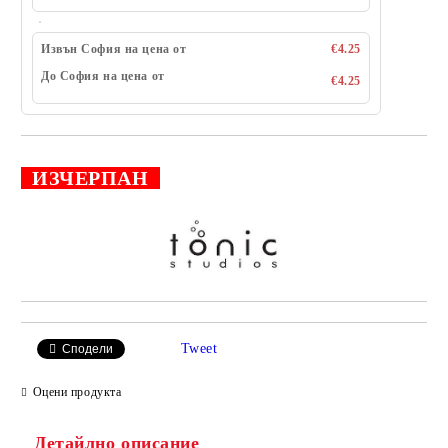
Извън София на цена от
€4.25
До София на цена от
€4.25
ИЗЧЕРПАН
Добави в желани
Tweet
Сподели
Оцени продукта
Детайлно описание