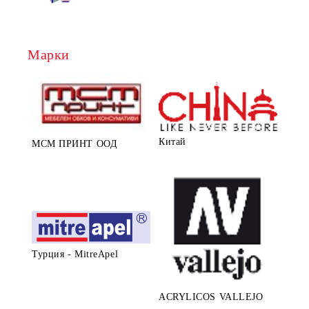
Марки
Китай
МСМ ПРИНТ ООД
Турция - MitreApel
ACRYLICOS VALLEJO