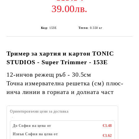
39.00лв.
Код:
153E
Тегло:
0.550
кг
Тример за хартия и картон TONIC
STUDIOS - Super Trimmer - 153E
12-инчов режещ ръб - 30.5см
Точна измервателна решетка (см) плюс-
инча линии в горната и долната част
Ориентировъчни цени за доставка
До София на цена от
€3.48
Извън София на цена от
€3.62