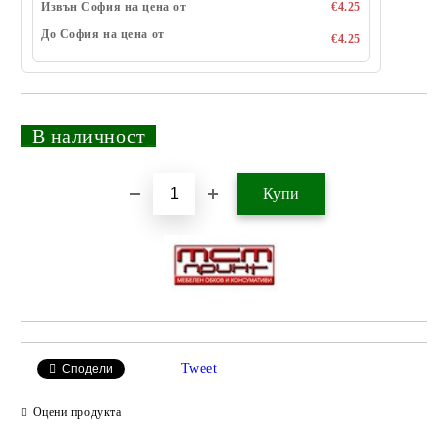
Извън София на цена от
€4.25
До София на цена от
€4.25
_
В наличност
_
Добави в желани
Tweet
Сподели
Оцени продукта