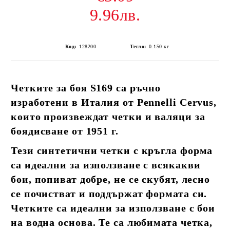
9.96лв.
Код:
128200
Тегло:
0.150
кг
Четките за боя S169 са ръчно
изработени в Италия от Pennelli Cervus,
които произвеждат четки и валяци за
боядисване от 1951 г.
Тези синтетични четки с кръгла форма
са идеални за използване с всякакви
бои, попиват добре, не се скубят, лесно
се почистват и поддържат формата си.
Четките са идеални за използване с бои
на водна основа. Те са любимата четка,