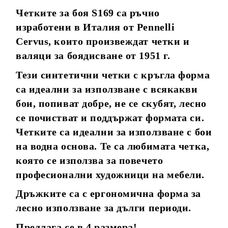
Четките за боя S169 са ръчно
изработени в Италия от Pennelli
Cervus, които произвеждат четки и
валяци за боядисване от 1951 г.
Тези синтетични четки с кръгла форма
са идеални за използване с всякакви
бои, попиват добре, не се скубят, лесно
се почистват и поддържат формата си.
Четките са идеални за използване с бои
на водна основа. Те са любимата четка,
която се използва за повечето
професионални художници на мебели.
Дръжките са с ергономична форма за
лесно използване за дълги периоди.
Предлага се в 4 размера!