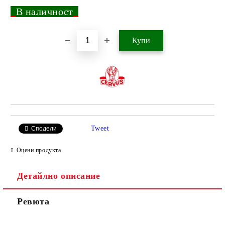
_
В наличност
_
Добави в желани
Tweet
Сподели
Оцени продукта
Детайлно описание
Ревюта