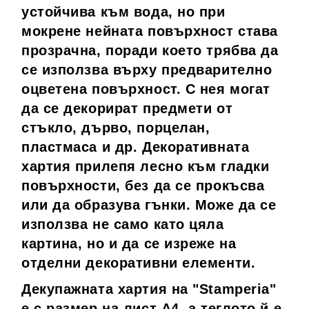
устойчива към вода, но при
мокрене нейната повърхност става
прозрачна, поради което трябва да
се използва върху предварително
оцветена повърхност. С нея могат
да се декорират предмети от
стъкло, дърво, порцелан,
пластмаса и др. Декоративната
хартия прилепя лесно към гладки
повърхности, без да се прокъсва
или да образува гънки. Може да се
използва не само като цяла
картина, но и да се изреже на
отделни декоративни елементи.
Декупажната хартия на "Stamperia"
е с размер на лист А4, а теглото й е