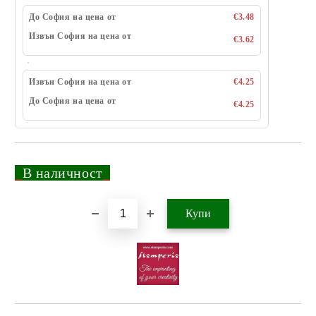
До София на цена от
€3.48
Извън София на цена от
€3.62
Извън София на цена от
€4.25
До София на цена от
€4.25
_
В наличност
_
Добави в желани