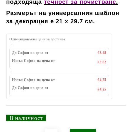
подходяща
течност за почистване
.
Размерът на универсалния шаблон
за декорация е 21 х 29.7 см.
Ориентировъчни цени за доставка
До София на цена от
€3.48
Извън София на цена от
€3.62
Извън София на цена от
€4.25
До София на цена от
€4.25
_
В наличност
_
Добави в желани