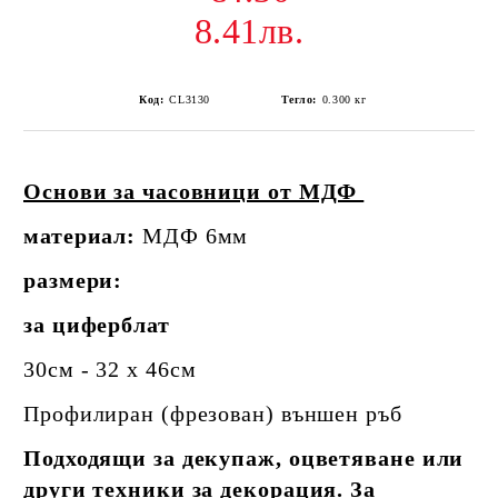
8.41лв.
Код:
CL3130
Тегло:
0.300
кг
Основи за часовници от МДФ
материал:
МДФ 6мм
размери:
за циферблат
30см - 32 х 46см
Профилиран (фрезован) външен ръб
Подходящи за декупаж, оцветяване или
други техники за декорация. За