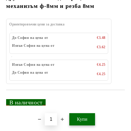
механизъм ф-8мм и резба 8мм
Ориентировъчни цени за доставка
До София на цена от
€3.48
Извън София на цена от
€3.62
Извън София на цена от
€4.25
До София на цена от
€4.25
_
В наличност
_
Добави в желани