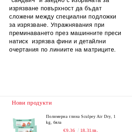
"сандвич" и заедно с избраната за
изрязване повърхност да бъдат
сложени между специални подложки
за изрязване. Упражнявания при
преминаването през машинните преси
натиск изрязва фини и детайлни
очертания по линиите на матриците.
Нови продукти
Полимерна глина Sculpey Air Dry, 1
kg, бяла
€9.36
18.31лв.