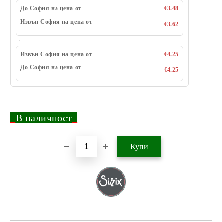
До София на цена от
€3.48
Извън София на цена от
€3.62
Извън София на цена от
€4.25
До София на цена от
€4.25
_
В наличност
_
Добави в желани