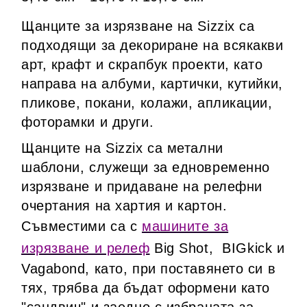
Щанците за изрязване на Sizzix са
подходящи за декориране на всякакви
арт, крафт и скрапбук проекти, като
направа на албуми, картички, кутийки,
пликове, покани, колажи, апликации,
фоторамки и други.
Щанците на Sizzix са метални
шаблони, служещи за едновременно
изрязване и придаване на релефни
очертания на хартия и картон.
Съвместими са с
машините за
изрязване и релеф
Big Shot,
BIGkick и
Vagabond, като, при поставянето си в
тях, трябва да бъдат оформени като