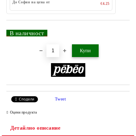
До София на цена от
€4.25
_
В наличност
_
Добави в желани
Tweet
Сподели
Оцени продукта
Детайлно описание