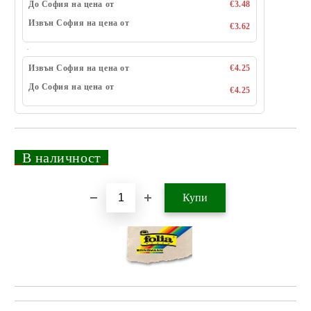
До София на цена от
€3.48
Извън София на цена от
€3.62
Извън София на цена от
€4.25
До София на цена от
€4.25
_
В наличност
_
Добави в желани