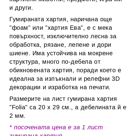
и други.
Гумираната хартия, наричана още
"фоам" или "хартия Ева", е с мека
повърхност, изключително лесна за
обработка, рязане, лепене и дори
шиене. Има устойчива на мокрене
структура, много по-дебела от
обикновената хартия, поради което е
идеална за изпъкнали и релефни 3D
декорации и изработка на печати.
Размерите на лист гумирана хартия
"Folia" са 20 х 29 см., а дебелината й е
2 мм.
* посочената цена е за 1 лист
гумирана хартия