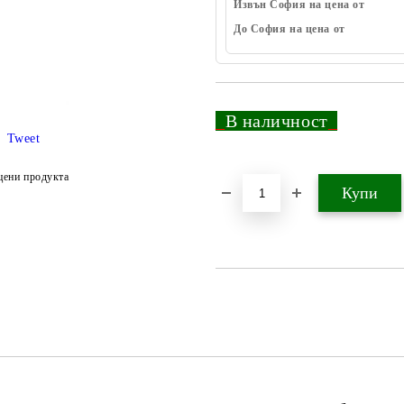
Извън София на цена от
До София на цена от
_
В наличност
_
Tweet
цени продукта