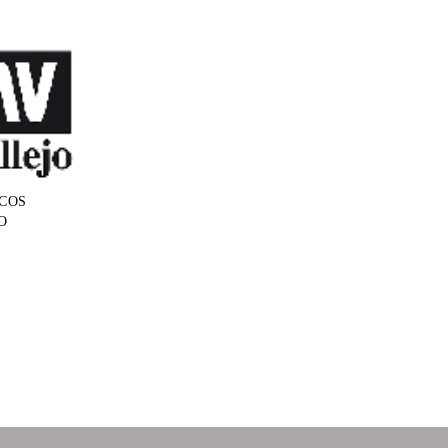
COS
O