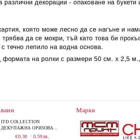
а различни декорации - опаковане на букети
хартия, която може лесно да се нагъне и нам
трябва да се мокри, тъй като това би прокъс
 с течно лепило на водна основа.
д формата на ролки с размери 50 см. х 2,5 м
авани
Марки
ITD COLLECTION
ДЕКУПАЖНА ОРИЗОВА
ХАРТИЯ А5 БЯЛА - RC044
€0.30
0.59лв.