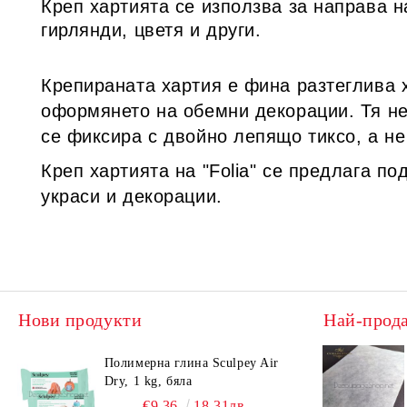
Креп хартията се използва за направа н
гирлянди, цветя и други.
Крепираната хартия е фина разтеглива 
оформянето на обемни декорации. Тя не 
се фиксира с двойно лепящо тиксо, а не
Креп хартията на "Folia" се предлага по
украси и декорации.
Нови продукти
Най-прод
Полимерна глина Sculpey Air
Dry, 1 kg, бяла
€9.36
18.31лв.