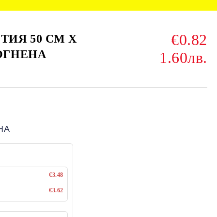
€0.82
ТИЯ 50 СМ Х
 ОГНЕНА
1.60лв.
НА
€3.48
€3.62