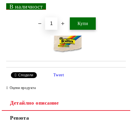
_
В наличност
_
Добави в желани
Tweet
Сподели
Оцени продукта
Детайлно описание
Ревюта