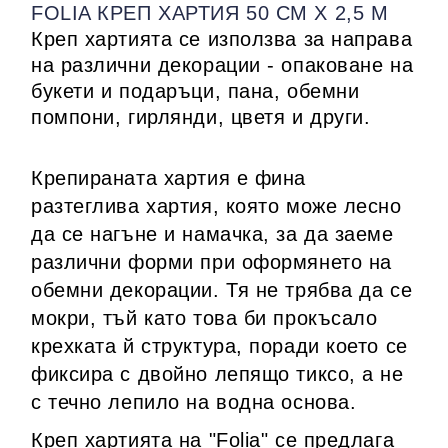
FOLIA КРЕП ХАРТИЯ 50 СМ Х 2,5 М
Креп хартията се използва за направа
на различни декорации - опаковане на
букети и подаръци, пана, обемни
помпони, гирлянди, цветя и други.
Крепираната хартия е фина
разтеглива хартия, която може лесно
да се нагъне и намачка, за да заеме
различни форми при оформянето на
обемни декорации. Тя не трябва да се
мокри, тъй като това би прокъсало
крехката й структура, поради което се
фиксира с двойно лепящо тиксо, а не
с течно лепило на водна основа.
Креп хартията на "Folia" се предлага