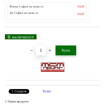
Извън София на цена от
€4.67
До София на цена от
€4.67
_
В наличност
_
Добави в желани
Tweet
Сподели
Оцени продукта