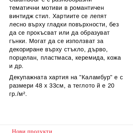
тематични мотиви в романтичен
винтидж стил. Хартиите се лепят
лесно върху гладки повърхности, без
да се прокъсват или да образуват
гънки. Могат да се използват за
декориране върху стъкло, дърво,
порцелан, пластмаса, керемида, кожа
и др.
Декупажната хартия на "Каламбур" е с
размери
48 х
33см
, а теглото й е 20
гр./м².
Нови продукти