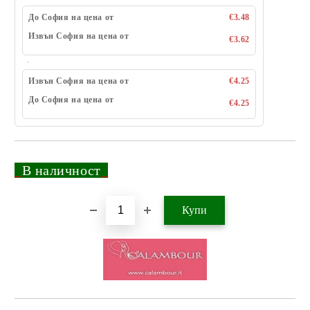
До София на цена от
€3.48
Извън София на цена от
€3.62
Извън София на цена от
€4.25
До София на цена от
€4.25
_
В наличност
_
Добави в желани