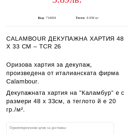
Код:
714026
Тегло:
0.050
кг
CALAMBOUR ДЕКУПАЖНА ХАРТИЯ 48
Х 33 СМ – TCR 26
Оризова хартия за декупаж,
произведена от италианската фирма
Calambour.
Декупажната хартия на "Каламбур" е с
размери 48 х 33см, а теглото й е 20
гр./м².
Ориентировъчни цени за доставка