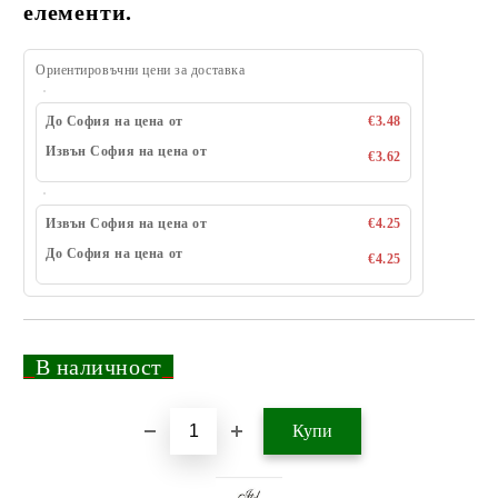
елементи.
Ориентировъчни цени за доставка
До София на цена от
€3.48
Извън София на цена от
€3.62
Извън София на цена от
€4.25
До София на цена от
€4.25
_
В наличност
_
Добави в желани