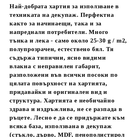
Най-добрата хартия за използване в
техниката на декупаж. Перфектна
както за начинаещи, така и за
напреднали потребители. Много
тънка и лека - само около 25-30 g / m2,
полупрозрачен, естествено бял. Тя
съдържа типични, ясно видими
влакна с неправилен габарит,
разположени във всички посоки по
цялата повърхност на хартията,
придавайки и оригинален вид и
структура. Хартията е необичайно
здрава и издръжлива, не се разпада в
ръцете. Лесно е да се придържате към
всяка база, използвана в декупаж
(стъкло, дърво, MDF, пенополистирол