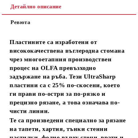
Детайлно описание
Ревюта
Пластините са изработени от
висококачествена въглеродна стомана
чрез многоетапния производствен
процес на OLFA превъзходно
задържане на ръба. Тези UltraSharp
пластини са с 25% по-скосени, което
ги прави по-остри за по-рязко и
прецизно рязане, a това означава по-
чисти линии.
Те са произведени специално за рязане
на тапети, хартия, тънки стенни
настилки, фолио върху стени, врати и