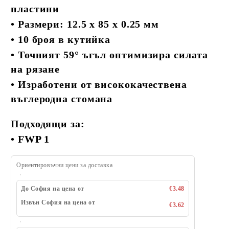
пластини
•
Размери: 12.5 x 85 x 0.25 мм
•
10 броя в кутийка
•
Точният 59° ъгъл оптимизира силата
на рязане
•
Изработени от висококачествена
въглеродна стомана
Подходящи за:
•
FWP 1
Ориентировъчни цени за доставка
До София на цена от
€3.48
Извън София на цена от
€3.62