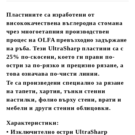
Пластините са изработени от
висококачествена въглеродна стомана
чрез многоетапния производствен
процес на OLFA превъзходно задържане
на ръба. Тези UltraSharp пластини са с
25% по-скосени, което ги прави по-
остри за по-рязко и прецизно рязане, a
това означава по-чисти линии.
Те са произведени специално за рязане
на тапети, хартия, тънки стенни
настилки, фолио върху стени, врати и
мебели и други стенни облицовки.
Характеристики:
•
Изключително остри UltraSharp