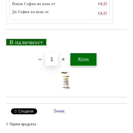
Извън София на цена от
€4.25
До София на цена от
€4.25
_
В наличност
_
Добави в желани
Tweet
Сподели
Оцени продукта