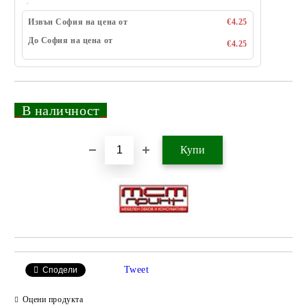
Извън София на цена от
€4.25
До София на цена от
€4.25
_
В наличност
_
Добави в желани
Tweet
Сподели
Оцени продукта