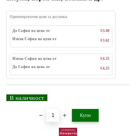
Ориентировъчни цени за доставка
До София на цена от
€3.48
Извън София на цена от
€3.62
Извън София на цена от
€4.25
До София на цена от
€4.25
_
В наличност
_
Добави в желани