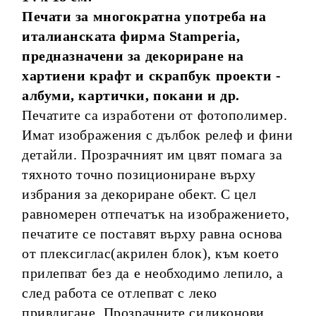
Печати за многократна употреба на
италианската фирма Stamperia,
предназначени за декориране на
хартиени крафт и скрапбук проекти -
албуми, картички, покани и др.
Печатите са изработени от фотополимер.
Имат изображения с дълбок релеф и фини
детайли. Прозрачният им цвят помага за
тяхното точно позициониране върху
избрания за декориране обект. С цел
равномерен отпечатък на изображението,
печатите се поставят върху равна основа
от плексиглас(акрилен блок), към което
прилепват без да е необходимо лепило, а
след работа се отлепват с леко
привдигане. Прозрачните силиконови