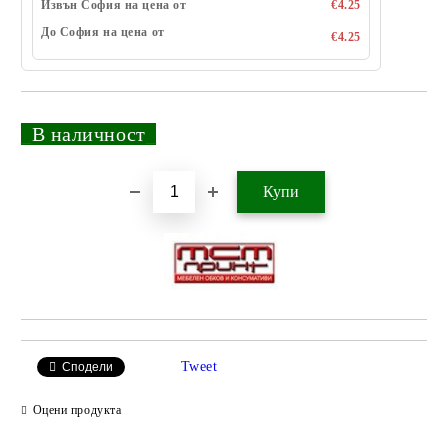
Извън София на цена от
€4.25
До София на цена от
€4.25
_
В наличност
_
Добави в желани
Tweet
Сподели
Оцени продукта