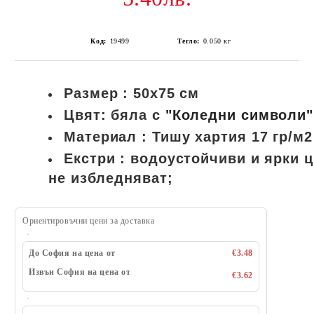
Код:
19499
Тегло:
0.050
кг
Размер : 50х75 см
Цвят:
бяла с
"Коледни символи",
Материал : Тишу хартия 17 гр/м2
Екстри : водоустойчиви и ярки ц
не избледняват;
Ориентировъчни цени за доставка
До София на цена от
€3.48
Извън София на цена от
€3.62