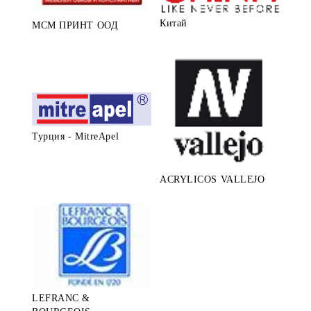
Китай
МСМ ПРИНТ ООД
Турция - MitreApel
ACRYLICOS VALLEJO
LEFRANC &