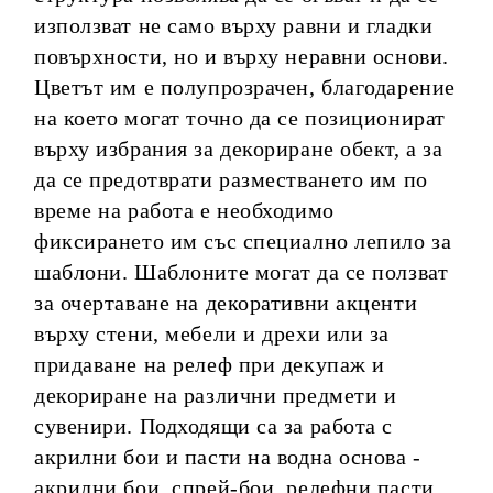
използват не само върху равни и гладки
повърхности, но и върху неравни основи.
Цветът им е полупрозрачен, благодарение
на което могат точно да се позиционират
върху избрания за декориране обект, а за
да се предотврати разместването им по
време на работа е необходимо
фиксирането им със специално лепило за
шаблони. Шаблоните могат да се ползват
за очертаване на декоративни акценти
върху стени, мебели и дрехи или за
придаване на релеф при декупаж и
декориране на различни предмети и
сувенири. Подходящи са за работа с
акрилни бои и пасти на водна основа -
акрилни бои, спрей-бои, релефни пасти.