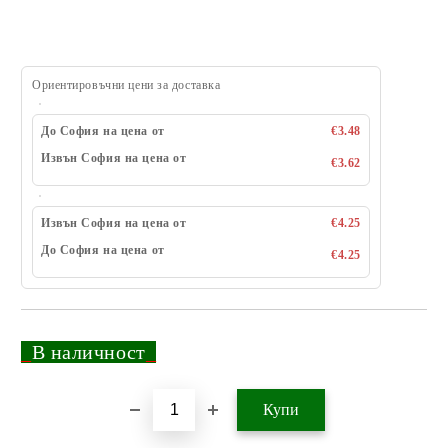
Ориентировъчни цени за доставка
До София на цена от
€3.48
Извън София на цена от
€3.62
Извън София на цена от
€4.25
До София на цена от
€4.25
_
В наличност
_
Добави в желани