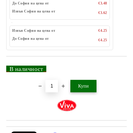
До София на цена от
€3.48
Извън София на цена от
€3.62
Извън София на цена от
€4.25
До София на цена от
€4.25
_
В наличност
_
Добави в желани