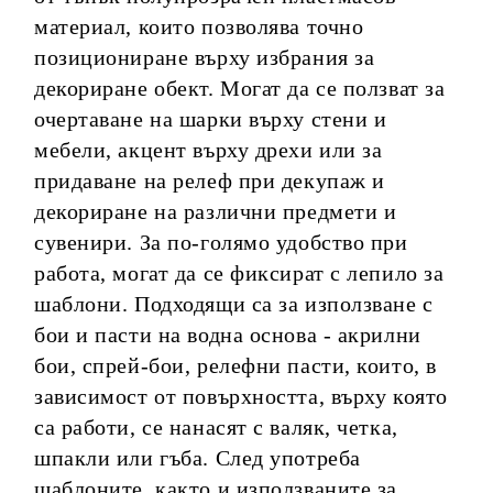
материал, които позволява точно
позициониране върху избрания за
декориране обект. Могат да се ползват за
очертаване на шарки върху стени и
мебели, акцент върху дрехи или за
придаване на релеф при декупаж и
декориране на различни предмети и
сувенири. За по-голямо удобство при
работа, могат да се фиксират с лепило за
шаблони. Подходящи са за използване с
бои и пасти на водна основа - акрилни
бои, спрей-бои, релефни пасти, които, в
зависимост от повърхността, върху която
са работи, се нанасят с валяк, четка,
шпакли или гъба. След употреба
шаблоните, както и използваните за