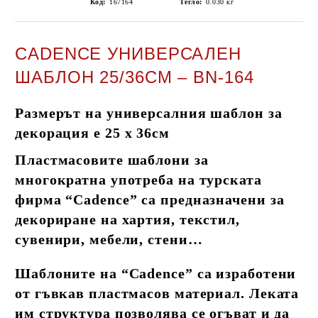
Код:
167164
Тегло:
0.030
кг
CADENCE УНИВЕРСАЛЕН
ШАБЛОН 25/36СМ – BN-164
Размерът на универсалния шаблон за
декорация е 25 х 36см
Пластмасовите шаблони за
многократна употреба на турската
фирма “Cadence” са предназначени за
декориране на хартия, текстил,
сувенири, мебели, стени…
Шаблоните на “Cadence” са изработени
от гъвкав пластмасов материал. Леката
им структура позволява се огъват и да