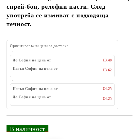
спрей-бои, релефни пасти. След
употреба се измиват с подходяща
течност.
Ориентировъчни цени за доставка
До София на цена от
€3.48
Извън София на цена от
€3.62
Извън София на цена от
€4.25
До София на цена от
€4.25
_
В наличност
_
Добави в желани