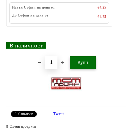
Извън София на цена от
€4.25
До София на цена от
€4.25
_
В наличност
_
Добави в желани
Tweet
Сподели
Оцени продукта