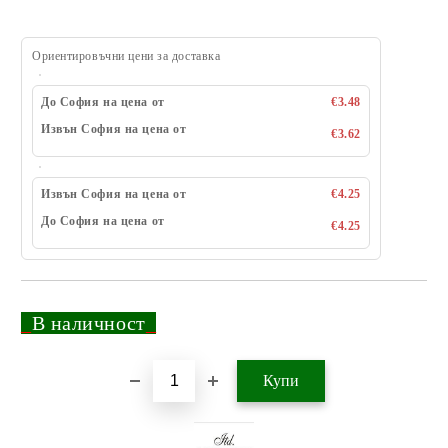
Ориентировъчни цени за доставка
До София на цена от
€3.48
Извън София на цена от
€3.62
Извън София на цена от
€4.25
До София на цена от
€4.25
_
В наличност
_
Добави в желани