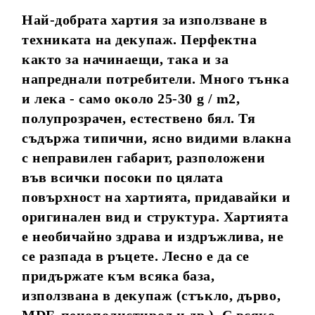
Най-добрата хартия за използване в
техниката на декупаж. Перфектна
както за начинаещи, така и за
напреднали потребители. Много тънка
и лека - само около 25-30 g / m2,
полупрозрачен, естествено бял. Тя
съдържа типични, ясно видими влакна
с неправилен габарит, разположени
във всички посоки по цялата
повърхност на хартията, придавайки и
оригинален вид и структура. Хартията
е необичайно здрава и издръжлива, не
се разпада в ръцете. Лесно е да се
придържате към всяка база,
използвана в декупаж (стъкло, дърво,