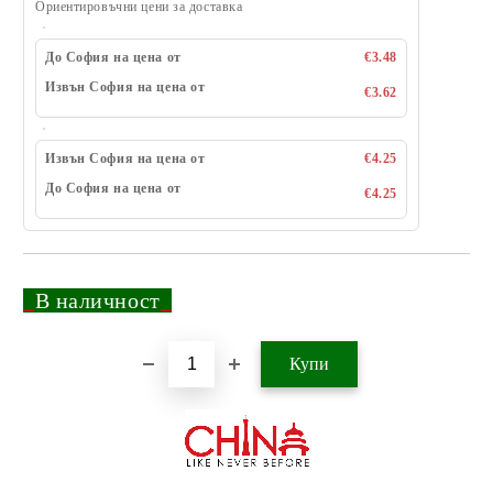
Ориентировъчни цени за доставка
До София на цена от
€3.48
Извън София на цена от
€3.62
Извън София на цена от
€4.25
До София на цена от
€4.25
_
В наличност
_
Добави в желани