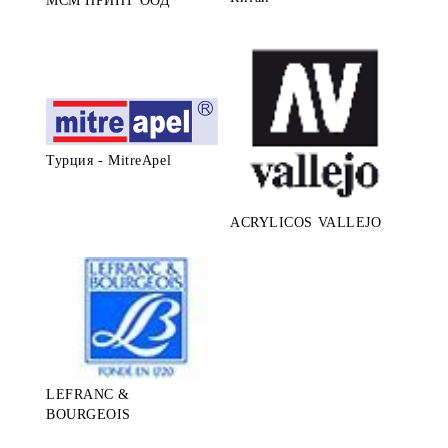
МСМ ПРИНТ ООД
Турция - MitreApel
ACRYLICOS VALLEJO
LEFRANC &
BOURGEOIS