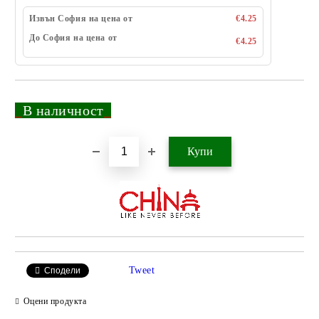
Извън София на цена от
€4.25
До София на цена от
€4.25
_
В наличност
_
Добави в желани
Tweet
Сподели
Оцени продукта