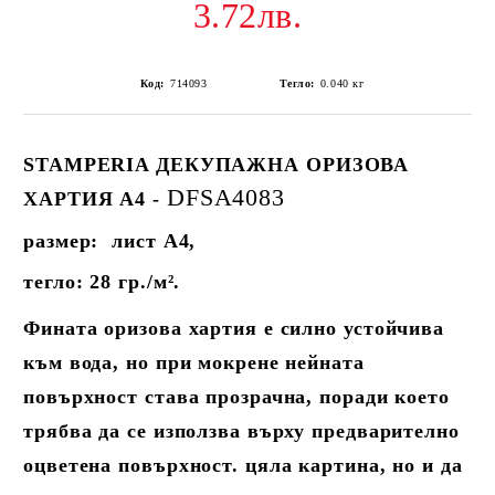
3.72лв.
Код:
714093
Тегло:
0.040
кг
STAMPERIA ДЕКУПАЖНА ОРИЗОВА
DFSA4083
ХАРТИЯ
А4 -
размер: лист А4,
тегло: 28 гр./
м².
Фината оризова хартия е силно устойчива
към вода, но при мокрене нейната
повърхност става прозрачна, поради което
трябва да се използва върху предварително
оцветена повърхност. цяла картина, но и да