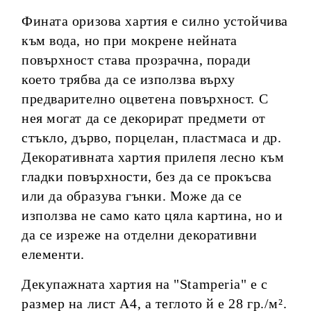
Фината оризова хартия е силно устойчива
към вода, но при мокрене нейната
повърхност става прозрачна, поради
което трябва да се използва върху
предварително оцветена повърхност. С
нея могат да се декорират предмети от
стъкло, дърво, порцелан, пластмаса и др.
Декоративната хартия прилепя лесно към
гладки повърхности, без да се прокъсва
или да образува гънки. Може да се
използва не само като цяла картина, но и
да се изреже на отделни декоративни
елементи.
Декупажната хартия на "Stamperia" е с
размер на лист А4, а теглото й е 28 гр./
м².