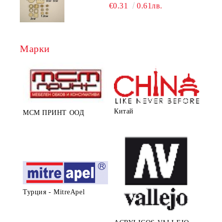
РАМКА
€0.31
0.61лв.
Марки
Китай
МСМ ПРИНТ ООД
Турция - MitreApel