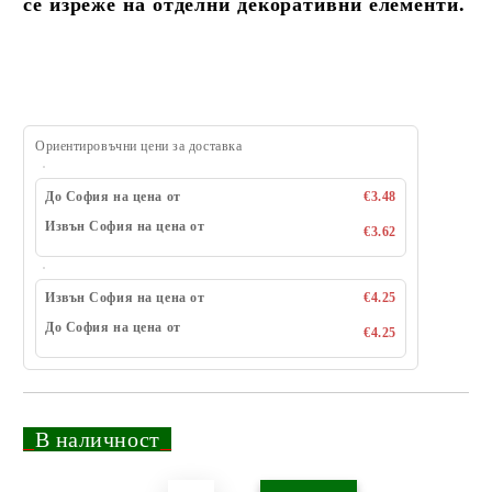
се изреже на отделни декоративни елементи.
Ориентировъчни цени за доставка
До София на цена от
€3.48
Извън София на цена от
€3.62
Извън София на цена от
€4.25
До София на цена от
€4.25
_
В наличност
_
Добави в желани