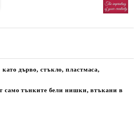
като дърво, стъкло, пластмаса,
ат само тънките бели нишки, втъкани в