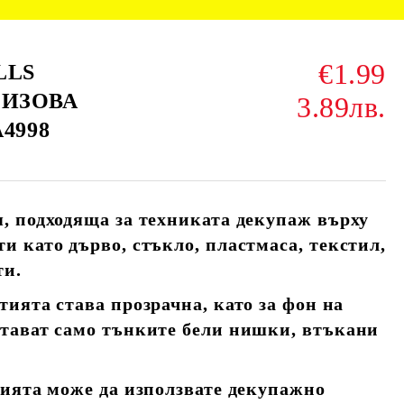
€1.99
LLS
ИЗОВА
3.89лв.
4998
, подходяща за техниката декупаж върху
и като дърво, стъкло, пластмаса, текстил,
ти.
тията става прозрачна, като за фон на
стават само тънките бели нишки, втъкани
тията може да използвате декупажно