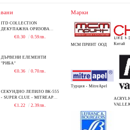
авани
Марки
ITD COLLECTION
ДЕКУПАЖНА ОРИЗОВА
ХАРТИЯ А5 БЯЛА - RC044
€0.30
0.59лв.
Китай
МСМ ПРИНТ ООД
ДЪРВЕНИ ЕЛЕМЕНТИ
“РИБА“
€0.36
0.70лв.
Турция - MitreApel
СЕКУНДНО ЛЕПИЛО ВК-555
- SUPER CLUE - MITREAPEL
ACRYLI
- 20G
VALLEJ
€1.22
2.39лв.