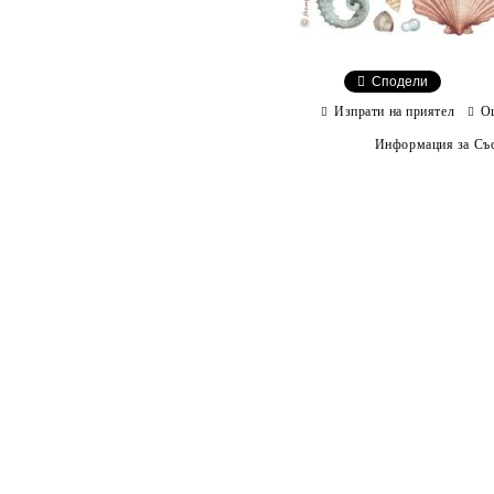
Сподели
Изпрати на приятел
О
Информация за Съо