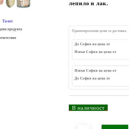
лепило и лак.
Tweet
цени продукта
Ориентировъчни цени за доставка
тветствие
До София на цена от
Извън София на цена от
Извън София на цена от
До София на цена от
_
В наличност
_