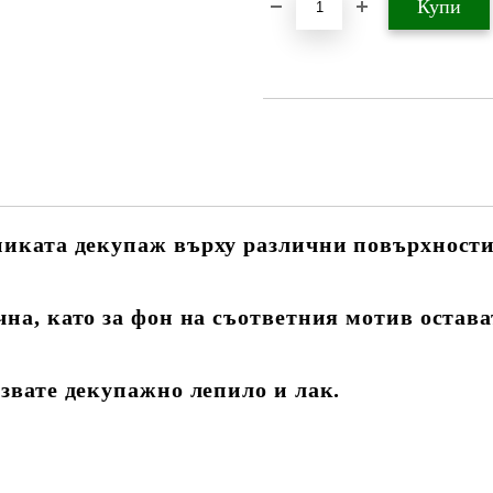
никата декупаж върху различни повърхности 
чна, като за фон на съответния мотив остав
лзвате декупажно лепило и лак.