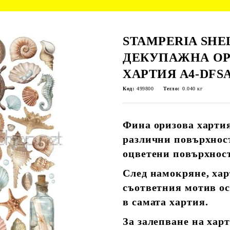
STAMPERIA SHE
ДЕКУПАЖНА ОР
ХАРТИЯ А4-DFSA
Код:
499800
Тегло:
0.040
кг
Фина оризова хартия
различни повърхност
оцветени повърхнос
След намокряне, хар
съответния мотив о
в самата хартия.
За залепване на хар