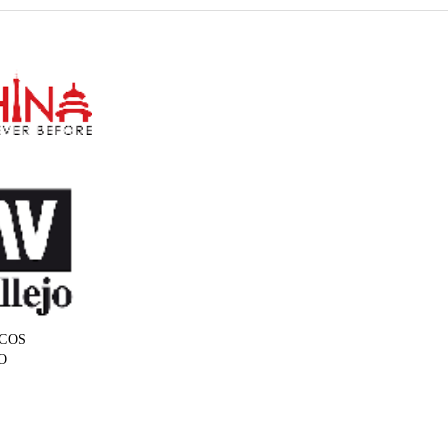
COS
O