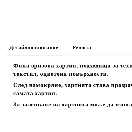
Детайлно описание
Ревюта
Фина оризова хартия, подходяща за тех
текстил, оцветени повърхности.
След намокряне, хартията става прозра
самата хартия.
За залепване на хартията може да изпо