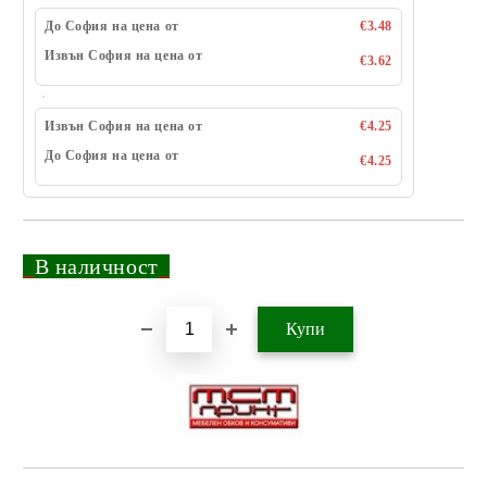
До София на цена от
€3.48
Извън София на цена от
€3.62
Извън София на цена от
€4.25
До София на цена от
€4.25
_
В наличност
_
Добави в желани