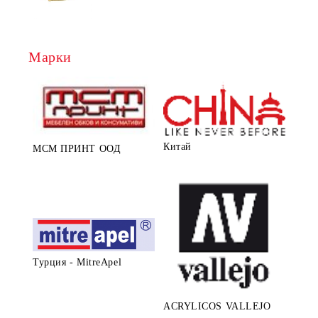
Марки
Китай
МСМ ПРИНТ ООД
Турция - MitreApel
ACRYLICOS VALLEJO