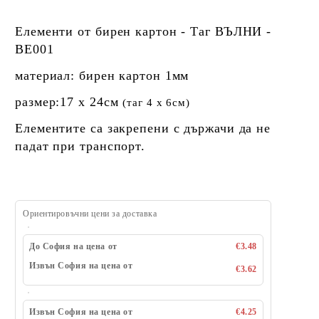
Елементи от бирен картон - Таг ВЪЛНИ -
BE001
материал: бирен картон 1мм
размер:17 х 24см
(таг 4 х 6см)
Елементите са закрепени с държачи да не
падат при транспорт.
Ориентировъчни цени за доставка
До София на цена от
€3.48
Извън София на цена от
€3.62
Извън София на цена от
€4.25