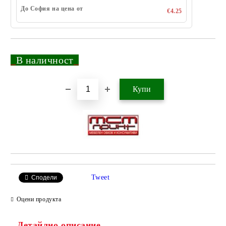
До София на цена от
€4.25
_
В наличност
_
Добави в желани
Tweet
Сподели
Оцени продукта
Детайлно описание