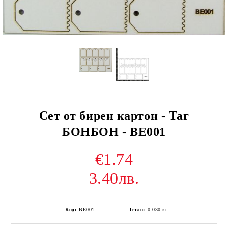
Сет от бирен картон - Таг
БОНБОН - BE001
€1.74
3.40лв.
Код:
BE001
Тегло:
0.030
кг