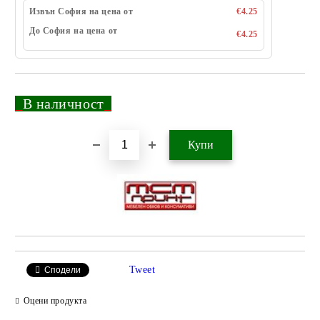
Извън София на цена от
€4.25
До София на цена от
€4.25
_
В наличност
_
Добави в желани
Tweet
Сподели
Оцени продукта