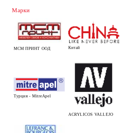
Марки
Китай
МСМ ПРИНТ ООД
Турция - MitreApel
ACRYLICOS VALLEJO