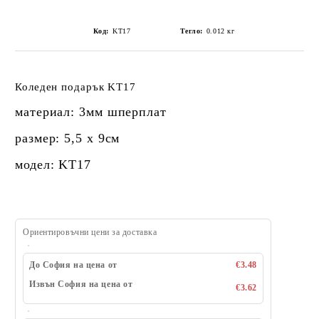
Код:
KT17
Тегло:
0.012
кг
Коледен подарък KT17
материал: 3мм шперплат
размер: 5,5 х 9см
модел: KT17
Ориентировъчни цени за доставка
До София на цена от
€3.48
Извън София на цена от
€3.62