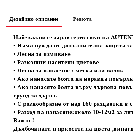
Детайлно описание
Ревюта
Най-важните характеристики на AUTENT
• Няма нужда от допълнителна защита за
• Лесна за измиване
• Разкошни наситени цветове
• Лесна за нанасяне с четка или валяк
• Ако нанасяте боята на неравна повърхн
• Ако нанасяте боята върху дървена повъ
грунд за дърво.
• С разнообразие от над 160 разцветки в сл
• Разход на нанасяне:около 10-12м2 за л
Важно!
Дълбочината и яркостта на цвета ,винаг