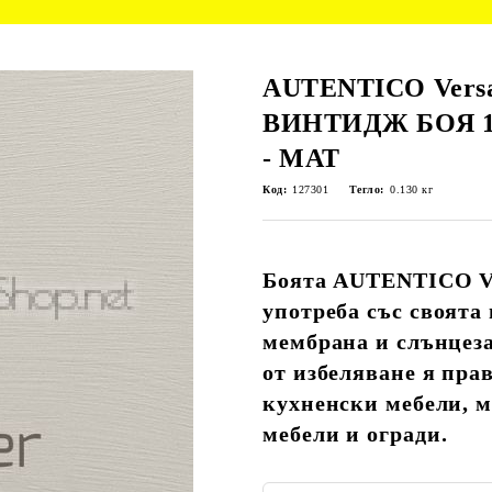
AUTENTICO Versa
ВИНТИДЖ БОЯ 125
- МАТ
Код:
127301
Тегло:
0.130
кг
Боята AUTENTICO Ve
употреба със своята
мембрана и слънцез
от избеляване я пра
кухненски мебели, м
мебели и огради.