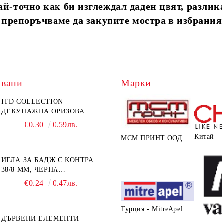
й-точно как би изглеждал даден цвят, разлика
и препоръчваме да закупите мостра в избрания
авани
Марки
ITD COLLECTION
ДЕКУПАЖНА ОРИЗОВА
ХАРТИЯ А5 БЯЛА - RC044
€0.30
0.59лв.
Китай
МСМ ПРИНТ ООД
ИГЛА ЗА БАДЖ С КОНТРА
38/8 ММ, ЧЕРНА
САМОЗАЛЕПВАЩА
€0.24
0.47лв.
Турция - MitreApel
ДЪРВЕНИ ЕЛЕМЕНТИ