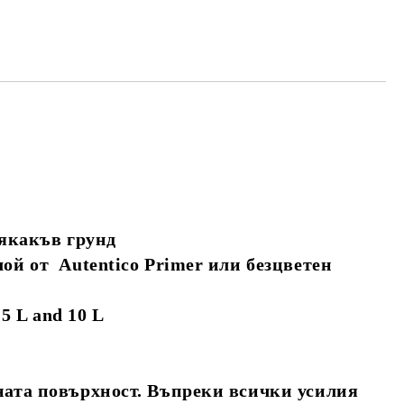
някакъв грунд
ой от Autentico Primer или безцветен
 5 L and 10 L
вната повърхност. Въпреки всички усилия