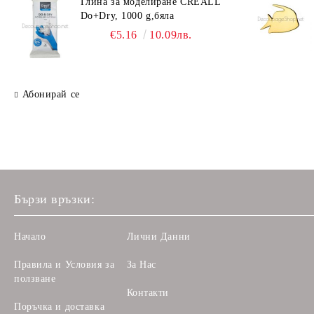
Глина за моделиране CREALL
Do+Dry, 1000 g,бяла
€5.16
10.09лв.
Абонирай се
Бързи връзки:
Начало
Лични Данни
Правила и Условия за
За Нас
ползване
Контакти
Поръчка и доставка