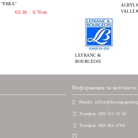
“РИБА“
ACRYLI
VALLEJ
€0.36
0.70лв.
LEFRANC &
BOURGEOIS
Информация за контакти:
Имейл:
office@decoupageshop
Телефон:
089 551 50 50
Телефон:
089 666 4769