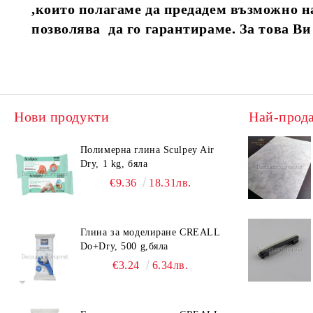
,които полагаме да предадем възможно на
позволява да го гарантираме. За това В
Нови продукти
Най-прод
Полимерна глина Sculpey Air
Dry, 1 kg, бяла
€9.36
18.31лв.
Глина за моделиране CREALL
Do+Dry, 500 g,бяла
€3.24
6.34лв.