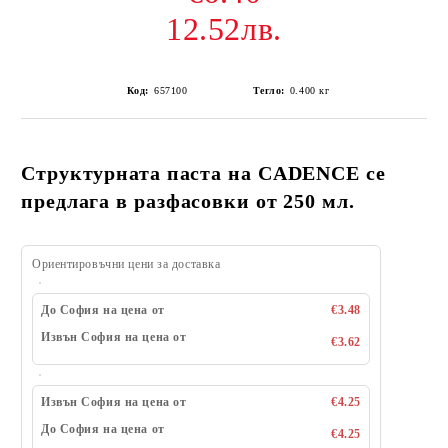
12.52лв.
Код:
657100
Тегло:
0.400
кг
Структурната паста на CADENCE се
предлага в разфасовки от 250 мл.
Ориентировъчни цени за доставка
До София на цена от
€3.48
Извън София на цена от
€3.62
Извън София на цена от
€4.25
До София на цена от
€4.25