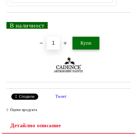
_
В наличност
_
Добави в желани
Tweet
Сподели
Оцени продукта
Детайлно описание