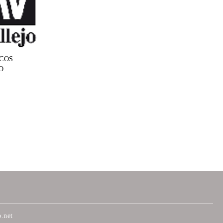
COS
O
.net