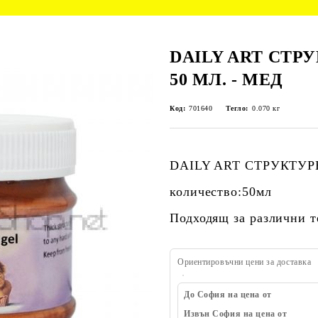
DAILY ART СТР
50 МЛ. - МЕД
Код:
701640
Тегло:
0.070
кг
DAILY ART СТРУКТУРЕ
количество:50мл
Подходящ за различни т
Ориентировъчни цени за доставка
До София на цена от
Извън София на цена от