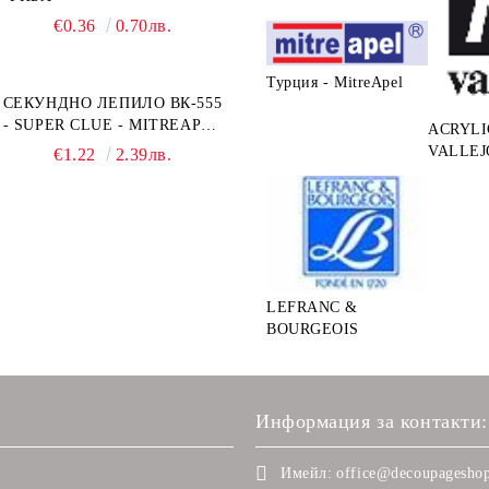
€0.36
0.70лв.
Турция - MitreApel
СЕКУНДНО ЛЕПИЛО ВК-555
- SUPER CLUE - MITREAPEL
ACRYLI
- 20G
VALLEJ
€1.22
2.39лв.
LEFRANC &
BOURGEOIS
Информация за контакти:
Имейл:
office@decoupageshop