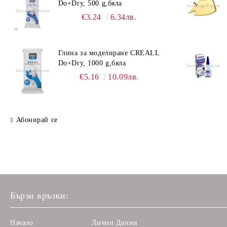
Do+Dry, 500 g,бяла
€3.24
6.34лв.
Глина за моделиране CREALL
Do+Dry, 1000 g,бяла
€5.16
10.09лв.
Абонирай се
Бързи връзки:
Начало
Лични Данни