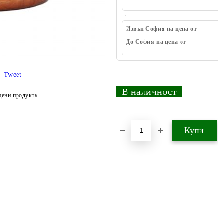
Извън София на цена от
До София на цена от
Tweet
_
В наличност
_
цени продукта