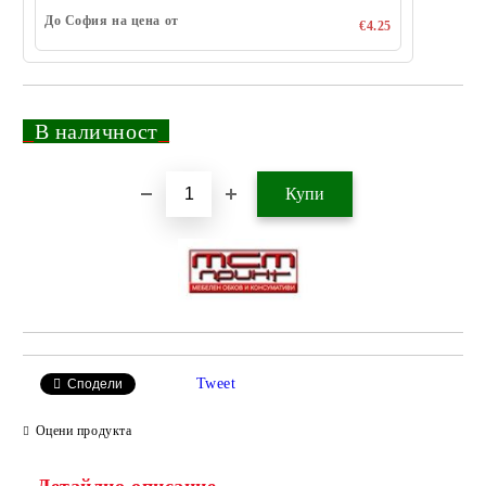
До София на цена от
€4.25
_
В наличност
_
Добави в желани
Tweet
Сподели
Оцени продукта