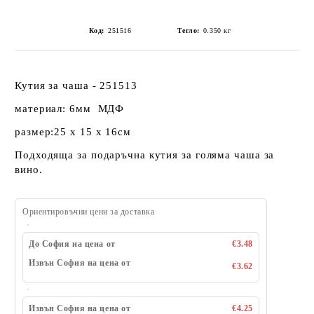
Код:
251516
Тегло:
0.350
кг
Кутия за чаша - 251513
материал: 6мм МДФ
размер:25 х 15 х 16см
Подходяща за подаръчна кутия за голяма чаша за
вино.
Ориентировъчни цени за доставка
До София на цена от
€3.48
Извън София на цена от
€3.62
Извън София на цена от
€4.25