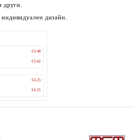
и други.
 индивидуален дизайн.
€3.48
€3.62
€4.25
€4.25
Добави в желани