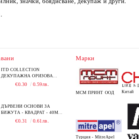
илник, значки, боядисване, декупаж и други.
.
авани
Марки
ITD COLLECTION
ДЕКУПАЖНА ОРИЗОВА
ХАРТИЯ А5 БЯЛА - RC044
€0.30
0.59лв.
Китай
МСМ ПРИНТ ООД
ДЪРВЕНИ ОСНОВИ ЗА
БИЖУТА - КВАДРАТ - 40ММ
- ОСНОВИ + РАМКА
€0.31
0.61лв.
Турция - MitreApel