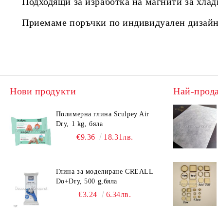
Подходящи за изработка на магнити за хлад
Приемаме поръчки по индивидуален дизайн
Нови продукти
Най-прод
Полимерна глина Sculpey Air
Dry, 1 kg, бяла
€9.36
18.31лв.
Глина за моделиране CREALL
Do+Dry, 500 g,бяла
€3.24
6.34лв.