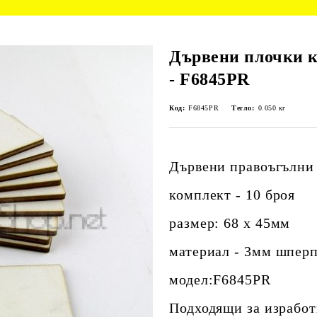
Дървени плочки к
- F6845PR
Код:
F6845PR
Тегло:
0.050
кг
Дървени правоъгълни 
комплект - 10 броя
размер: 68 х 45мм
материал - 3мм шперп
модел:F6845PR
Подходящи за изработ