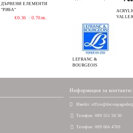
ДЪРВЕНИ ЕЛЕМЕНТИ
“РИБА“
ACRYLI
VALLEJ
€0.36
0.70лв.
LEFRANC &
BOURGEOIS
Информация за контакти:
Имейл:
office@decoupageshop
Телефон:
089 551 50 50
Телефон:
089 666 4769