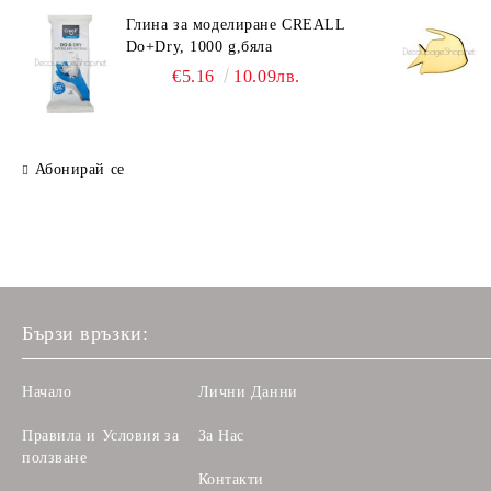
Глина за моделиране CREALL
Do+Dry, 1000 g,бяла
€5.16
10.09лв.
Абонирай се
Бързи връзки:
Начало
Лични Данни
Правила и Условия за
За Нас
ползване
Контакти