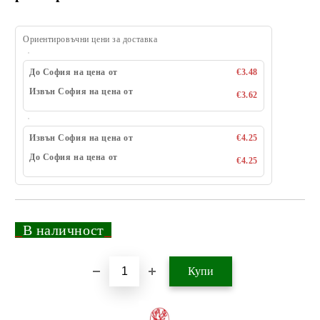
Ориентировъчни цени за доставка
До София на цена от
€3.48
Извън София на цена от
€3.62
Извън София на цена от
€4.25
До София на цена от
€4.25
_
В наличност
_
Добави в желани