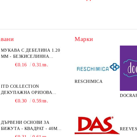
авани
Марки
МУКАВА С ДЕБЕЛИНА 1.20
MM - БЕЗКИСЕЛИННА
НЕСТАРЕЕЩА А5 - 210 Х
€0.16
0.31лв.
150ММ
RESCHIMICA
ITD COLLECTION
ДЕКУПАЖНА ОРИЗОВА
DOCRA
ХАРТИЯ А5 БЯЛА - RC044
€0.30
0.59лв.
ДЪРВЕНИ ОСНОВИ ЗА
БИЖУТА - КВАДРАТ - 40ММ
REEVE
- ОСНОВИ + РАМКА
€0.31
0.61лв.