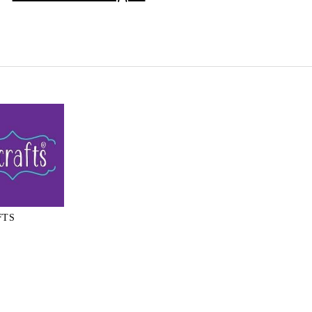
FTS
S