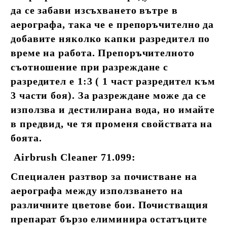
да се забави изсъхването вътре в
аерографа, така че е препоръчително да
добавите няколко капки разредител по
време на работа. Препоръчителното
съотношение при разреждане с
разредител е 1:3 ( 1 част разредител към
3 части боя). За разреждане може да се
използва и дестилирана вода, но имайте
в предвид, че тя променя свойствата на
боята.
Airbrush Cleaner 71.099:
Специален разтвор за почистване на
аерографа между използването на
различните цветове бои. Почистващия
препарат бързо елиминира остатъците