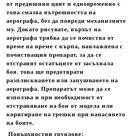
от предишния цвят и едновременно с
това смазва вътрешността на
аерографа, без да повреди механизмите
му. Докато рисувате, върхът на
аерографа трябва да се почиства от
време на време с кърпа, навлажнена с
почистващия препарат, за да се
отстранят остатъците от засъхнала
боя. това ще предотврати
разплискването или запушването на
аерографа. Препаратът може да се
използва и при необходимост от
отстраняване на бои от модела или
коригиране на грешки при нанасянето
на боите.
Повърхностни грундове: