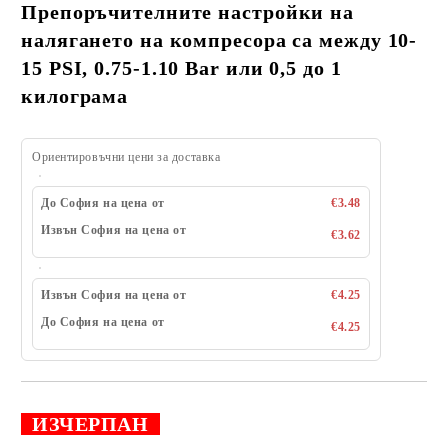
Препоръчителните настройки на
налягането на компресора са между 10-
15 PSI, 0.75-1.10 Bar или 0,5 до 1
килограма
Ориентировъчни цени за доставка
До София на цена от
€3.48
Извън София на цена от
€3.62
Извън София на цена от
€4.25
До София на цена от
€4.25
ИЗЧЕРПАН
Добави в желани