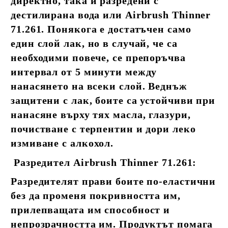
директно, така и разредени с
дестилирана вода или Airbrush Thinner
71.261. Понякога е достатъчен само
един слой лак, но в случай, че са
необходими повече, се препоръчва
интервал от 5 минути между
нанасянето на всеки слой. Веднъж
защитени с лак, боите са устойчиви при
нанасяне върху тях масла, глазури,
почистване с терпентин и дори леко
измиване с алкохол.
Разредител Airbrush Thinner 71.261:
Разредителят прави боите по-еластични
без да променя покривността им,
прилепващата им способност и
непрозрачността им. Продуктът помага