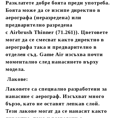
Разклатете добре боята преди употреба.
Боята може да се изсипе директно в
аерографа (неразредена) или
предварително разредена
с Airbrush Thinner (71.261)). Цветовете
могат да се смесват както директно в
аерографа така и предварително в
отделен съд. Game Air изсъхва почти
моментално след нанасянето върху
модела.
Лакове:
Лаковете са специално разработени за
нанасяне с аерограф. Изсъхват много
бързо, като не оставят лепкав слой.
Тези лакове могат да се нанасят както