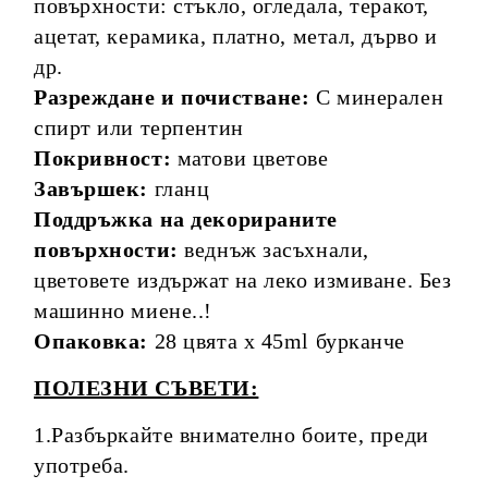
повърхности: стъкло, огледала, теракот,
ацетат, керамика, платно, метал, дърво и
др.
Разреждане и почистване:
С минерален
спирт или терпентин
Покривност:
матови цветове
Завършек:
гланц
Поддръжка на декорираните
повърхности:
веднъж засъхнали,
цветовете издържат на леко измиване. Без
машинно миене..!
Опаковка:
28 цвята х 45ml бурканче
ПОЛЕЗНИ СЪВЕТИ:
1.Разбъркайте внимателно боите, преди
употреба.