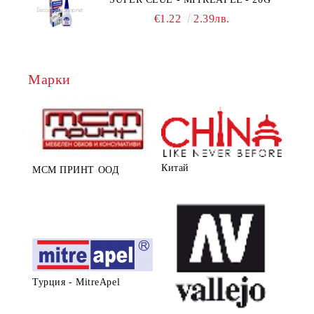
€1.22
2.39лв.
Марки
Китай
МСМ ПРИНТ ООД
Турция - MitreApel