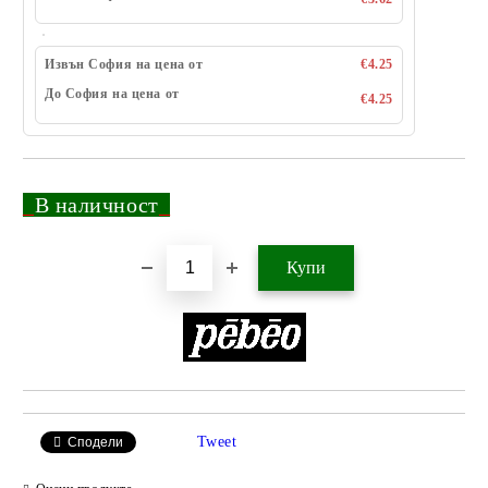
Извън София на цена от
€4.25
До София на цена от
€4.25
_
В наличност
_
Добави в желани
Tweet
Сподели