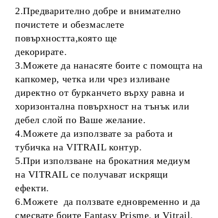
2.Предварително добре и внимателно
почистете и обезмаслете
повърхността,която ще
декорира
3.Можете да нанасяте боите с помощта на
капкомер, четка или чрез изливане
директно от бурканчето върху равна и
хоризонтална повърхност на тънък или
дебел слой по Ваше желание.
4.Можете да използвате за работа и
тубичка на VITRAIL контур.
5.При използване на брокатния медиум
на VITRAIL се получават искрящи
ефекти.
6.Можете да ползвате едновременно и да
смесвате боите Fantasy Prisme, и Vitrail.