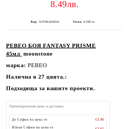
8.49лв.
Код:
3167861660501
Тегло:
0.090
кг
PEBEO БОЯ FANTASY PRISME
45мл
moonstone
марка:
PEBEO
Налична в 27 цвята.:
Подходяща за вашите проекти.
Ориентировъчни цени за доставка
До София на цена от
€3.48
Извън София на цена от
€3.62