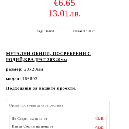
€6.65
13.01лв.
Код:
166803
Тегло:
0.100
кг
МЕТАЛНИ ОБИЦИ, ПОСРЕБРЕНИ С
РОДИЙ,КВАДРАТ 20Х20мм
размер:
20x20мм
модел:
166803
Подходящи за вашите проекти.
Ориентировъчни цени за доставка
До София на цена от
€3.48
Извън София на цена от
€3.62