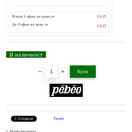
Извън София на цена от
€4.25
До София на цена от
€4.25
_
В наличност
_
Добави в желани
Tweet
Сподели
Оцени продукта