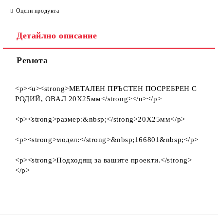
Оцени продукта
Детайлно описание
Ревюта
<p><u><strong>МЕТАЛЕН ПРЪСТЕН ПОСРЕБРЕН С
РОДИЙ, ОВАЛ 20Х25мм</strong></u></p>
<p><strong>размер:&nbsp;</strong>20Х25мм</p>
<p><strong>модел:</strong>&nbsp;166801&nbsp;</p>
<p><strong>Подходящ за вашите проекти.</strong>
</p>