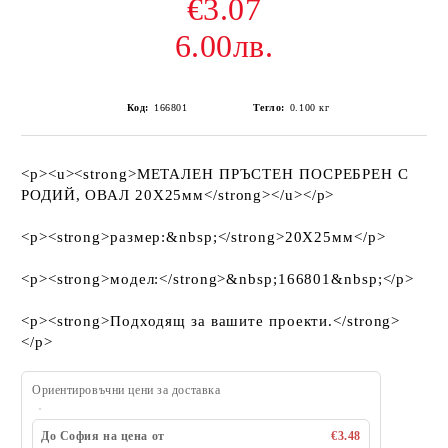
€3.07
6.00лв.
Код:
166801
Тегло:
0.100
кг
<p><u><strong>МЕТАЛЕН ПРЪСТЕН ПОСРЕБРЕН С
РОДИЙ, ОВАЛ 20Х25мм</strong></u></p>
<p><strong>размер:&nbsp;</strong>20Х25мм</p>
<p><strong>модел:</strong>&nbsp;166801&nbsp;</p>
<p><strong>Подходящ за вашите проекти.</strong>
</p>
Ориентировъчни цени за доставка
До София на цена от
€3.48