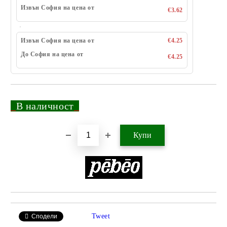
Извън София на цена от
€3.62
Извън София на цена от
€4.25
До София на цена от
€4.25
_
В наличност
_
Добави в желани
Tweet
Сподели