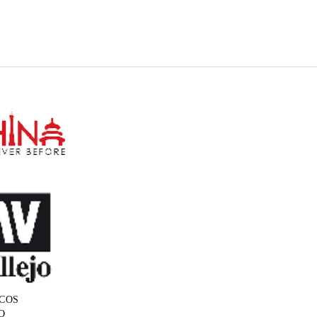
COS
O