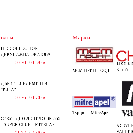
авани
Марки
ITD COLLECTION
ДЕКУПАЖНА ОРИЗОВА
ХАРТИЯ А5 БЯЛА - RC044
€0.30
0.59лв.
Китай
МСМ ПРИНТ ООД
ДЪРВЕНИ ЕЛЕМЕНТИ
“РИБА“
€0.36
0.70лв.
Турция - MitreApel
СЕКУНДНО ЛЕПИЛО ВК-555
- SUPER CLUE - MITREAPEL
ACRYLI
- 20G
VALLEJ
€1.22
2.39лв.