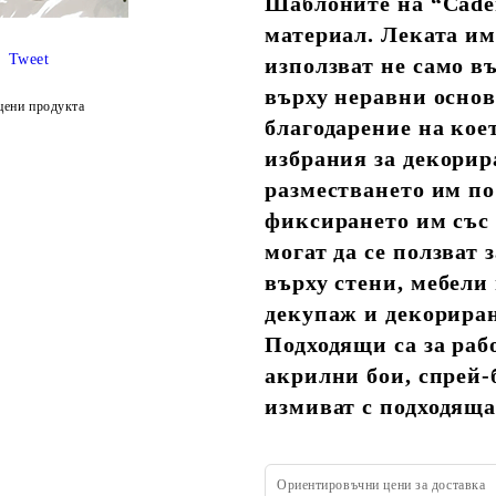
Шаблоните на “Caden
материал. Леката им 
Tweet
използват не само в
върху неравни основ
цени продукта
благодарение на кое
избрания за декорира
разместването им по
фиксирането им със
могат да се ползват
върху стени, мебели
декупаж и декориран
Подходящи са за рабо
акрилни бои, спрей-
измиват с подходяща
Ориентировъчни цени за доставка