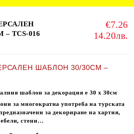
€7.26
ЕРСАЛЕН
 – TCS-016
14.20лв.
РСАЛЕН ШАБЛОН 30/30СМ –
алния шаблон за декорация е 30 х 30см
ни за многократна употреба на турската
предназначени за декориране на хартия,
мебели, стени…