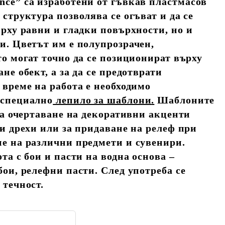
ce” са изработени от гъвкав пластмасов
структура позволява се огъват и да се
ърху равни и гладки повърхности, но и
и. Цветът им е полупрозрачен,
то могат точно да се позиционират върху
не обект, а за да се предотврати
 време на работа е необходимо
 специално
лепило за шаблони
.
Шаблоните
 за очертаване на декоративни акценти
 и дрехи или за придаване на релеф при
е на различни предмети и сувенири.
та с бои и пасти на водна основа –
бои, релефни пасти. След употреба се
 течност.