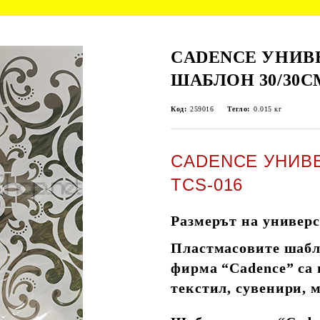
CADENCE УНИВ
ШАБЛОН 30/30СМ
Код:
259016
Тегло:
0.015
кг
CADENCE УНИВЕ
TCS-016
Размерът на универс
Пластмасовите шабло
фирма “Cadence” са 
текстил, сувенири, 