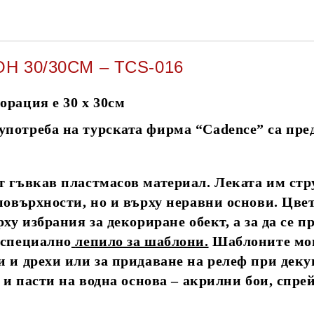
 30/30СМ – TCS-016
орация е 30 х 30см
потреба на турската фирма “Cadence” са пред
 гъвкав пластмасов материал. Леката им стру
повърхности, но и върху неравни основи. Цве
ху избрания за декориране обект, а за да се 
 специално
лепило за шаблони
.
Шаблоните мога
и и дрехи или за придаване на релеф при дек
 и пасти на водна основа – акрилни бои, спре