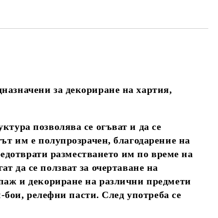
назначени за декориране на хартия,
ктура позволява се огъват и да се
тът им е полупрозрачен, благодарение на
предотврати разместването им по време на
т да се ползват за очертаване на
упаж и декориране на различни предмети
й-бои, релефни пасти. След употреба се