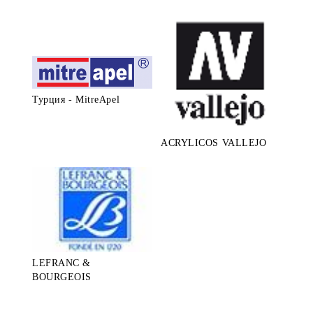
Турция - MitreApel
ACRYLICOS VALLEJO
LEFRANC &
BOURGEOIS