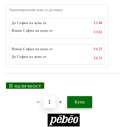
Ориентировъчни цени за доставка
До София на цена от
€3.48
Извън София на цена от
€3.62
Извън София на цена от
€4.25
До София на цена от
€4.25
_
В наличност
_
Добави в желани