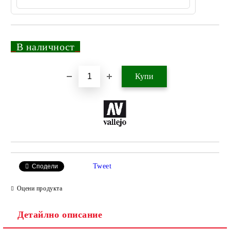
_
В наличност
_
Добави в желани
Tweet
Сподели
Оцени продукта
Детайлно описание