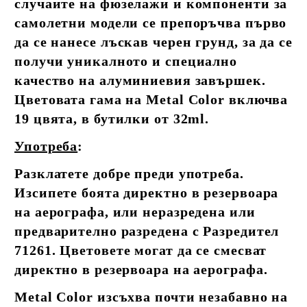
случаите на фюзелажи и компоненти за
самолетни модели се препоръчва първо
да се нанесе лъскав черен грунд, за да се
получи уникалното и специално
качество на алуминиевия завършек.
Цветовата гама на Metal Color включва
19 цвята, в бутилки от 32ml.
Употреба
:
Разклатете добре преди употреба.
Изсипете боята директно в резервоара
на аерографа, или неразредена или
предварително разредена с Разредител
71261. Цветовете могат да се смесват
директно в резервоара на аерографа.
Metal Color изсъхва почти незабавно на