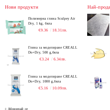
Нови продукти
Най-прод
Полимерна глина Sculpey Air
Dry, 1 kg, бяла
€9.36
18.31лв.
Глина за моделиране CREALL
Do+Dry, 500 g,бяла
€3.24
6.34лв.
Глина за моделиране CREALL
Do+Dry, 1000 g,бяла
€5.16
10.09лв.
Абонирай се