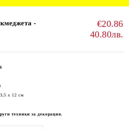
€20.86
екмеджета -
40.80лв.
а
м
3,5 х 12 см
руги техники за декорация.