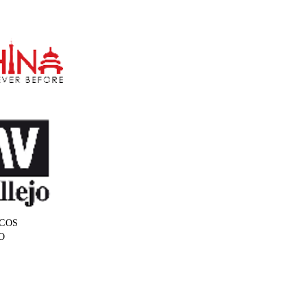
COS
O