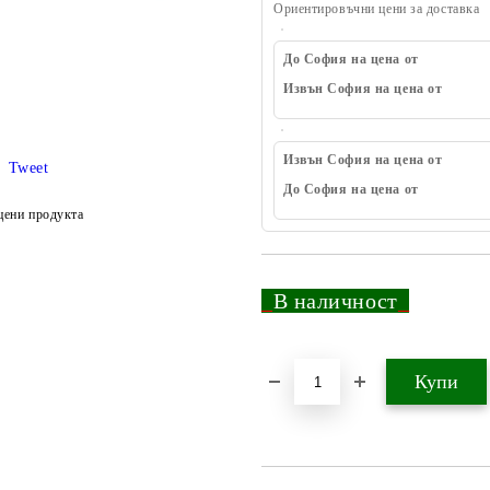
Ориентировъчни цени за доставка
До София на цена от
Извън София на цена от
Извън София на цена от
Tweet
До София на цена от
цени продукта
_
В наличност
_