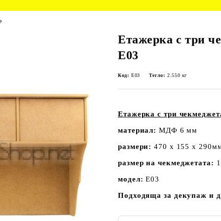
Ф
Етажерка с три ч
E03
Код:
E03
Тегло:
2.550
кг
Етажерка с три чекмеджет
материал:
МДФ 6 мм
размери:
470 х 155 х 290м
размер на чекмеджетата:
1
модел:
E03
Подходяща за декупаж и д