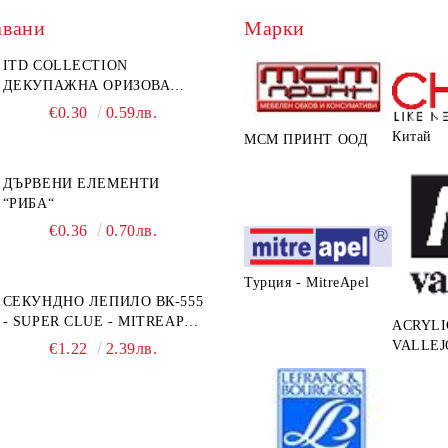
авани
Марки
ITD COLLECTION
ДЕКУПАЖНА ОРИЗОВА
ХАРТИЯ А5 БЯЛА - RC044
€0.30
0.59лв.
Китай
МСМ ПРИНТ ООД
ДЪРВЕНИ ЕЛЕМЕНТИ
“РИБА“
€0.36
0.70лв.
Турция - MitreApel
СЕКУНДНО ЛЕПИЛО ВК-555
- SUPER CLUE - MITREAPEL
ACRYLI
- 20G
VALLEJ
€1.22
2.39лв.