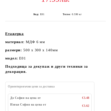
Код:
E01
Тегло:
0.590
кг
Етажерка
материал:
МДФ 6 мм
размери:
500 х 300 х 140мм
модел:
E01
Подходяща за декупаж и други техники за
декорация.
Ориентировъчни цени за доставка
До София на цена от
€3.48
Извън София на цена от
€3.62