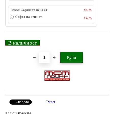
Извън София на цена от
€4.25
До София на цена от
€4.25
_
В наличност
_
Добави в желани
Tweet
Сподели
Оцени продукта