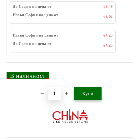
До София на цена от
€3.48
Извън София на цена от
€3.62
Извън София на цена от
€4.25
До София на цена от
€4.25
_
В наличност
_
Добави в желани