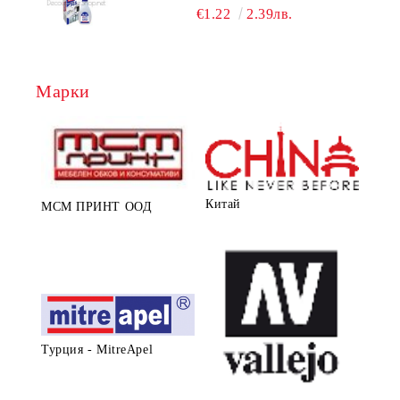
€1.22
2.39лв.
Марки
Китай
МСМ ПРИНТ ООД
Турция - MitreApel